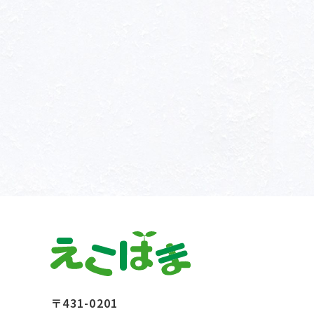
〒431-0201