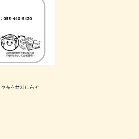
着や布を材料に布ぞ